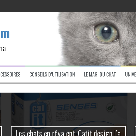
ette ?
om
.
hat
as cette erreur !
CCESSOIRES
CONSEILS D’UTILISATION
LE MAG’ DU CHAT
UNIVE
Les chats en rêvaient, Catit design l’a