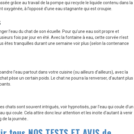
ssée grâce au travail de la pompe qui recycle le liquide contenu dans la
ent oxygénée, à l’opposé d’une eau stagnante qui est croupie.
s
nger l’eau du chat de son écuelle. Pour qu’une eau soit propre et
usieurs fois par jour en été. Avec la fontaine à eau, cette corvée n’est
us êtes tranquilles durant une semaine voir plus (selon la contenance
andre l’eau partout dans votre cuisine (ou ailleurs d’ailleurs), avec la
 chat pèse un certain poids. Le chat ne pourra la renverser, d’autant plus
pants.
es chats sont souvent intrigués, voir hypnotisés, par l’eau qui coule d’un
au qui coule. Cela attire donc leur attention et les incite d’autant à venir
 de la journée..
ir tous NOS TESTS ET AVIS de