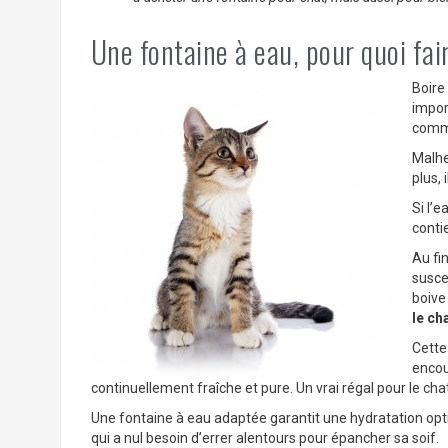
Une fontaine à eau, pour quoi fai
Boire
impor
comme
Malh
plus, 
Si l’e
conti
Au fin
susce
boive
le ch
Cette
encour
continuellement fraîche et pure. Un vrai régal pour le chat
Une fontaine à eau adaptée garantit une hydratation optim
qui a nul besoin d’errer alentours pour épancher sa soif.