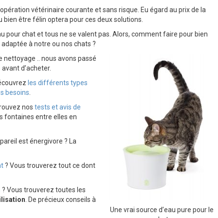
l’opération vétérinaire courante et sans risque. Eu égard au prix de la
bien être félin optera pour ces deux solutions.
au pour chat et tous ne se valent pas. Alors, comment faire pour bien
x adaptée à notre ou nos chats ?
r le nettoyage .. nous avons passé
 avant d’acheter.
Découvrez
les différents types
os besoins
.
trouvez nos
tests et avis de
 fontaines entre elles en
pareil est énergivore ? La
at
? Vous trouverez tout ce dont
n
? Vous trouverez toutes les
lisation
. De précieux conseils à
Une vrai source d’eau pure pour le