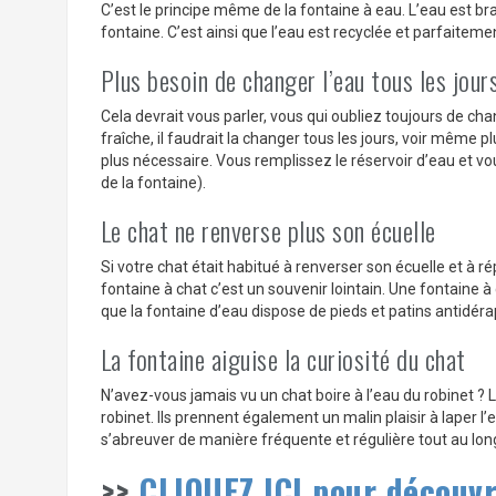
C’est le principe même de la fontaine à eau. L’eau est bra
fontaine. C’est ainsi que l’eau est recyclée et parfaitem
Plus besoin de changer l’eau tous les jour
Cela devrait vous parler, vous qui oubliez toujours de cha
fraîche, il faudrait la changer tous les jours, voir même pl
plus nécessaire. Vous remplissez le réservoir d’eau et vo
de la fontaine).
Le chat ne renverse plus son écuelle
Si votre chat était habitué à renverser son écuelle et à rép
fontaine à chat c’est un souvenir lointain. Une fontaine à
que la fontaine d’eau dispose de pieds et patins antidéra
La fontaine aiguise la curiosité du chat
N’avez-vous jamais vu un chat boire à l’eau du robinet ? L
robinet. Ils prennent également un malin plaisir à laper l’e
s’abreuver de manière fréquente et régulière tout au long
>>
CLIQUEZ ICI pour découvr