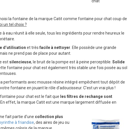
chat
oisi la fontaine de la marque Catit comme fontaine pour chat coup de
i un tel choix ?
 à eau réunit à elle seule, tous les ingrédients pour rendre heureux le
riétaire.
 d’utilisation
et très
facile à nettoyer
. Elle possède une grande
ais ne prend pas de place pour autant.
e est
silencieuse
, le bruit de la pompe est à peine perceptible.
Solide
cette fontaine pour chat est également très stable une fois posée au sol
entouses.
ltra performants avec mousse résine intégré empêchent tout dépôt de
votre fontaine en jouant le rôle d’adoucisseur. C’est un vrai plus !
fontaine pour chat est le fait que
les filtres de rechange sont
. En effet, la marque Catit est une marque largement diffusée en
ne fait partie d’une
collection plus
byrinthe à friandise
, des aires de jeu ou
s mêmes coloris de la marque.