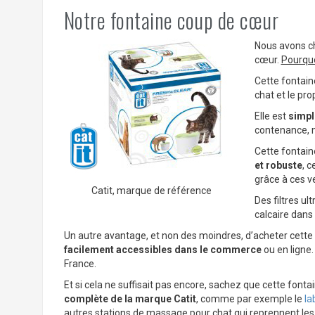
Notre fontaine coup de cœur
Nous avons ch
cœur.
Pourquo
Cette fontaine
chat et le prop
Elle est
simple
contenance, m
Cette fontain
et robuste
, 
grâce à ces v
Catit, marque de référence
Des filtres u
calcaire dans 
Un autre avantage, et non des moindres, d’acheter cette 
facilement accessibles dans le commerce
ou en ligne
France.
Et si cela ne suffisait pas encore, sachez que cette fontai
complète de la marque Catit
, comme par exemple le
la
autres stations de massage pour chat qui reprennent le