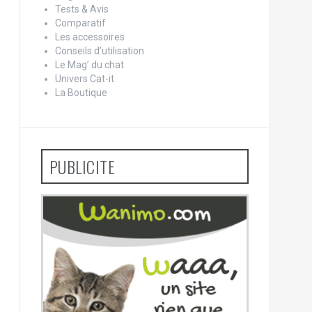
Tests & Avis
Comparatif
Les accessoires
Conseils d’utilisation
Le Mag’ du chat
Univers Cat-it
La Boutique
PUBLICITE