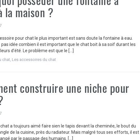
à la maison ?
7
cessoire pour chat le plus important est sans doute la fontaine à eau.
pas idée combien il est important que le chat boit à sa soif durant les
eurs d’été. Le problème est que le […]
u chat
,
Les accessoires du chat
nt construire une niche pour
?
7
chat a toujours aimé faire sien le tapis devant la cheminée, le bout du
l’angle de la cuisine, près du radiateur. Mais malgré tous ses efforts, il est
angé par le passage des humains. […]