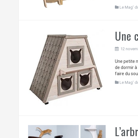
Le Mag' d
Une 
12 novem
Une petite m
de dormir à
faire du souc
Le Mag' d
L’arb