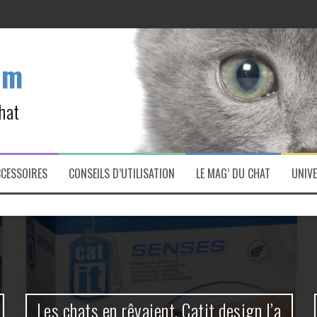
ette ?
om
.
hat
as cette erreur !
CCESSOIRES
CONSEILS D’UTILISATION
LE MAG’ DU CHAT
UNIVE
Les chats en rêvaient, Catit design l’a