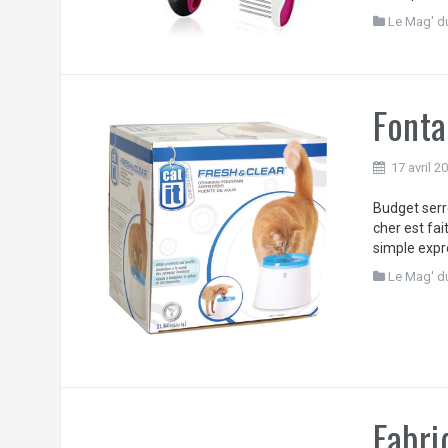
Le Mag' d
Fonta
17 avril 2
Budget serr
cher est fai
simple expre
Le Mag' d
Fabri