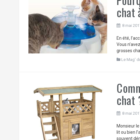
chat 
8 mai 201
En été, l’ac
Vous n’avez 
grosses chal
Le Mag' d
Comme
chat 
8 mai 201
Monsieur le 
lit ou bien 
souvent dér