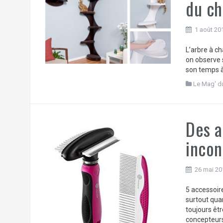
du ch
1 août 20
L’arbre à ch
on observe 
son temps à 
Le Mag' d
Des a
incon
26 mai 20
5 accessoir
surtout qua
toujours êtr
concepteurs