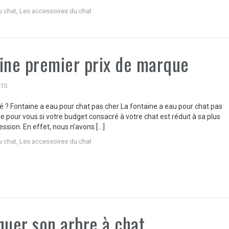
u chat
,
Les accessoires du chat
ine premier prix de marque
015
é ? Fontaine a eau pour chat pas cher La fontaine a eau pour chat pas
te pour vous si votre budget consacré à votre chat est réduit à sa plus
ssion. En effet, nous n’avons […]
u chat
,
Les accessoires du chat
quer son arbre à chat