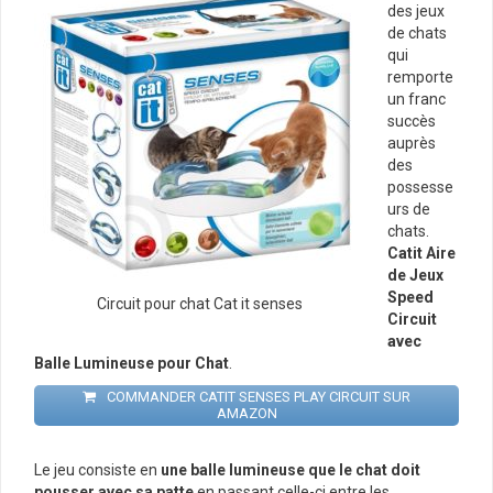
des jeux
de chats
qui
remporte
un franc
succès
auprès
des
possesse
urs de
chats.
Catit Aire
de Jeux
Speed
Circuit pour chat Cat it senses
Circuit
avec
Balle Lumineuse pour Chat
.
COMMANDER CATIT SENSES PLAY CIRCUIT SUR
AMAZON
Le jeu consiste en
une balle lumineuse que le chat doit
pousser avec sa patte
en passant celle-ci entre les