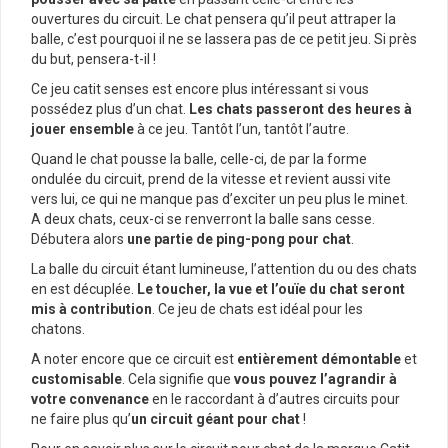
ouvertures du circuit. Le chat pensera qu’il peut attraper la
balle, c’est pourquoi il ne se lassera pas de ce petit jeu. Si près
du but, pensera-t-il !
Ce jeu catit senses est encore plus intéressant si vous
possédez plus d’un chat.
Les chats passeront des heures à
jouer ensemble
à ce jeu. Tantôt l’un, tantôt l’autre.
Quand le chat pousse la balle, celle-ci, de par la forme
ondulée du circuit, prend de la vitesse et revient aussi vite
vers lui, ce qui ne manque pas d’exciter un peu plus le minet.
A deux chats, ceux-ci se renverront la balle sans cesse.
Débutera alors
une partie de ping-pong pour chat
.
La balle du circuit étant lumineuse, l’attention du ou des chats
en est décuplée.
Le toucher, la vue et l’ouïe du chat seront
mis à contribution
. Ce jeu de chats est idéal pour les
chatons.
A noter encore que ce circuit est
entièrement démontable
et
customisable
. Cela signifie que
vous pouvez l’agrandir à
votre convenance
en le raccordant à d’autres circuits pour
ne faire plus qu’
un circuit géant pour chat
!