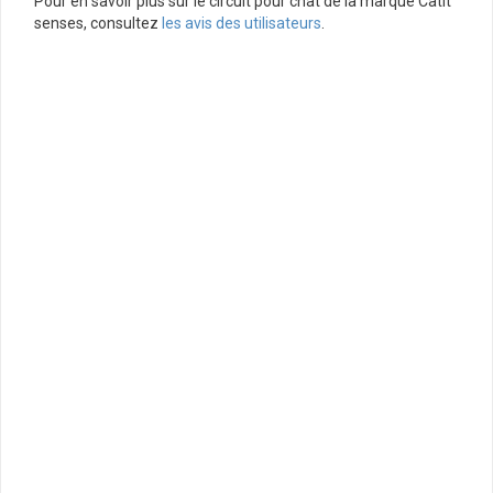
Pour en savoir plus sur le circuit pour chat de la marque Catit
senses, consultez
les avis des utilisateurs
.