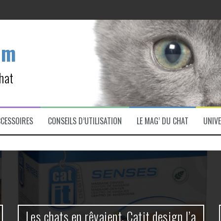
om
ette ?
hat
.
as cette erreur !
CCESSOIRES
CONSEILS D’UTILISATION
LE MAG’ DU CHAT
UNIVE
Les chats en rêvaient, Catit design l’a