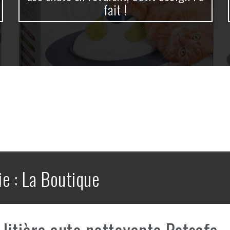
fait !
ie :
La Boutique
 litière auto nettoyante Petsafe