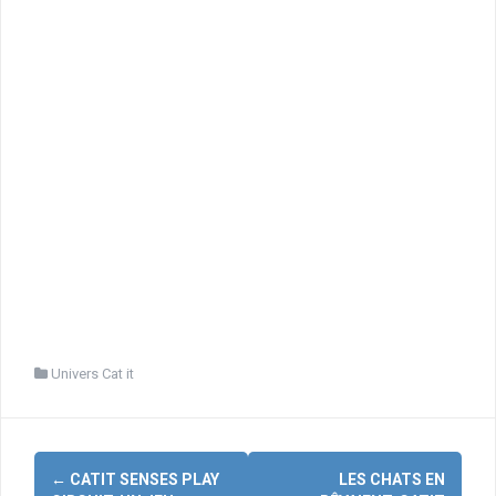
Univers Cat it
Navigation
←
CATIT SENSES PLAY
LES CHATS EN