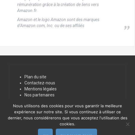
rémunération grâce à la création de liens vers
Amazon.fr.
Amazon et le logo Amazon sont des marques
d’Amazon.com, Inc. ou de ses affiliés
Plan du site
Contactez-nous
Mentions légales
Nos partenaires
Nous utilisons des cookies pour vous garantir la meilleure
expérience sur notre site. Si vous continuez à utiliser ce
dernier, nous considérerons que vous acceptez l'utilisation des
cookies.
Fièrement propulsé par WordPress
|
Thème
FlyMag
par