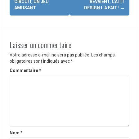
d'article
CIRCUIT, UN JEU
RÊVAIENT, CATIT
AMUSANT
DESIGN L’A FAIT !
→
Laisser un commentaire
Votre adresse e-mail ne sera pas publiée.
Les champs
obligatoires sont indiqués avec
*
Commentaire
*
Nom
*