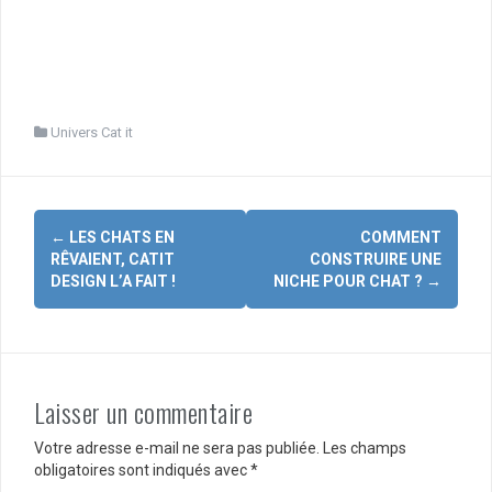
Univers Cat it
Navigation
←
LES CHATS EN
COMMENT
d'article
RÊVAIENT, CATIT
CONSTRUIRE UNE
DESIGN L’A FAIT !
NICHE POUR CHAT ?
→
Laisser un commentaire
Votre adresse e-mail ne sera pas publiée.
Les champs
obligatoires sont indiqués avec
*