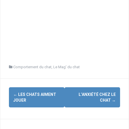
Comportement du chat
,
Le Mag' du chat
Navigation
←
LES CHATS AIMENT
L’ANXIÉTÉ CHEZ LE
d'article
JOUER
CHAT
→