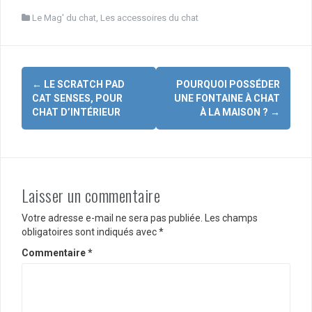
Le Mag' du chat
,
Les accessoires du chat
Navigation
←
LE SCRATCH PAD
POURQUOI POSSÉDER
d'article
CAT SENSES, POUR
UNE FONTAINE À CHAT
CHAT D’INTÉRIEUR
À LA MAISON ?
→
Laisser un commentaire
Votre adresse e-mail ne sera pas publiée.
Les champs
obligatoires sont indiqués avec
*
Commentaire
*