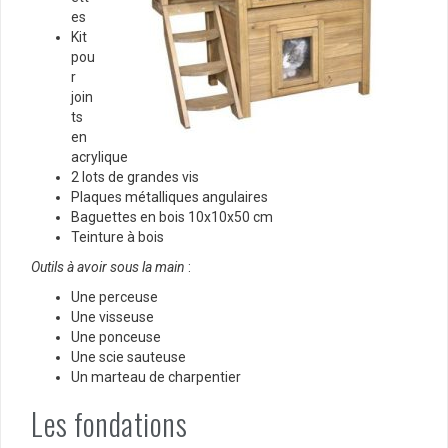
es
Kit
pou
r
join
ts
en
acrylique
2 lots de grandes vis
Plaques métalliques angulaires
Baguettes en bois 10x10x50 cm
Teinture à bois
Outils à avoir sous la main
:
Une perceuse
Une visseuse
Une ponceuse
Une scie sauteuse
Un marteau de charpentier
Les fondations