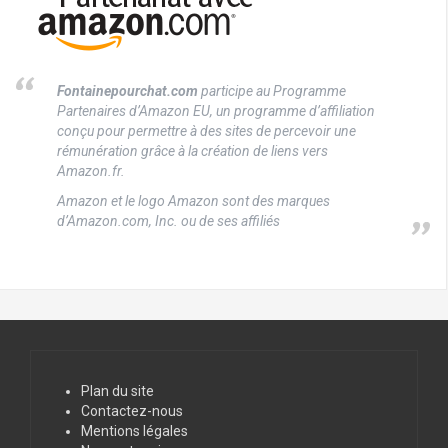
Fontainepourchat.com
participe au Programme
Partenaires d’Amazon EU, un programme d’affiliation
conçu pour permettre à des sites de percevoir une
rémunération grâce à la création de liens vers
Amazon.fr.
Amazon et le logo Amazon sont des marques
d’Amazon.com, Inc. ou de ses affiliés
Plan du site
Contactez-nous
Mentions légales